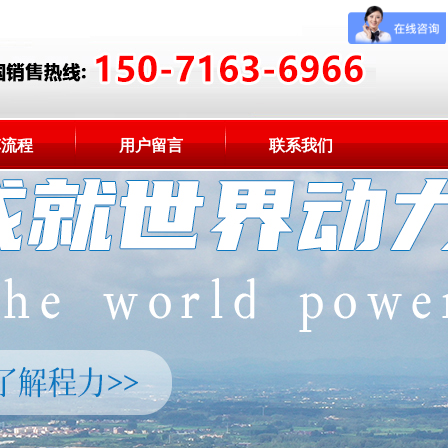
车流程
用户留言
联系我们