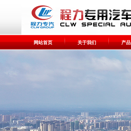
网站首页
关于我们
产品