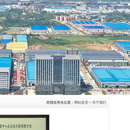
1
您现在所在位置：
网站首页
>>
关于我们