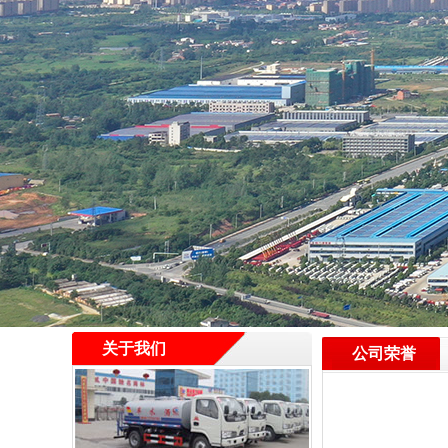
关于我们
公司荣誉