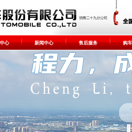
中心
新闻中心
售后服务
购