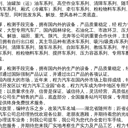
列、油罐加（运）油车系列、高空作业车系列、清障车系列、随
防车系列、厢式（冷藏车）系列、牵引车系列、粉粒物料车系列
品种车型。同时批发东风、解放、楚风各种二类底盘。
厚，检测手段完备，拥有国内外的设备，产品质量稳定，经
程力
家，大型专用汽车厂。国内园林绿化、石油化工、市政环卫、压力
。东风、解放、福田、重汽、陕汽、北奔等公司的重要合作伙伴，
司拥有自行出口权，其主导品种有洒水车系列、吸污(吸粪)车系
系列、清障车系列、随车吊系列、自卸车系列、教练车系列、半
车系列、粉粒物料车系列、搅拌车系列、压力容器系列、专用车
盘。
厚，检测手段完备，拥有国内外的生产的设备，产品质量稳定，
部通过国际强制产品认证，并通过出口产品的各项认证。
国内很大的市场，近年来，程力汽车在国内外市场上取得成绩，
郊开发区以“程力汽车工业园”命名，程力汽车成为华中地区专用
是：以质量求生存、信誉是保证。诚信待人，灵活经营、高质低
本公司生产销售的产品，底盘部分，全国服务站均可联保，专用
提供终身免费技术服务。
农故里，编钟古乐之乡，改装汽车名城——湖北省随州市；距省会武
汽车公司总经理热忱欢迎各位新、老朋友惠顾，并期待着您的光
办理送车业务；到我公司提车，我公司为您代办全套行车手续。
为您服务，并期待您来我厂实地考察生产实力及产品工艺，程力