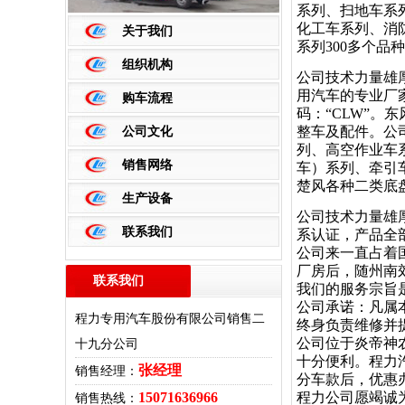
系列、扫地车系
化工车系列、消
关于我们
系列300多个
组织机构
公司技术力量雄
用汽车的专业厂
购车流程
码：“CLW”
公司文化
整车及配件。公
列、高空作业车
销售网络
车）系列、牵引
楚风各种二类底
生产设备
公司技术力量雄
联系我们
系认证，产品全
公司来一直占着
厂房后，随州南
联系我们
更多>>
我们的服务宗旨
公司承诺：凡属
程力专用汽车股份有限公司销售二
终身负责维修并
公司位于炎帝神
十九分公司
十分便利。程力
张经理
销售经理：
分车款后，优惠
15071636966
程力公司愿竭诚
销售热线：