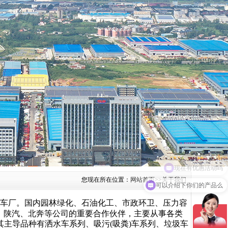
1
您现在所在位置：
网站首页
>>
关于我们
可以介绍下你们的产品么
车厂。国内园林绿化、石油化工、市政环卫、压力容
汽、陕汽、北奔等公司的重要合作伙伴，主要从事各类
主导品种有洒水车系列、吸污(吸粪)车系列、垃圾车