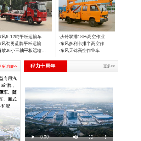
东风9-12吨平板运输车…
·庆铃双排18米高空作业…
东风劲勇蓝牌平板运输…
·东风多利卡排半高空作…
解放J6小三轴平板运输…
·东风天锦高空作业车
程力十周年
更多>>
更多详细>>
型专用汽
威”牌，
障车
、
随
车、
厢式
备和配