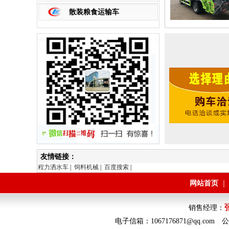
散装粮食运输车
友情链接：
程力洒水车
|
饲料机械
|
百度搜索
|
网站首页
销售经理：
电子信箱：1067176871@q