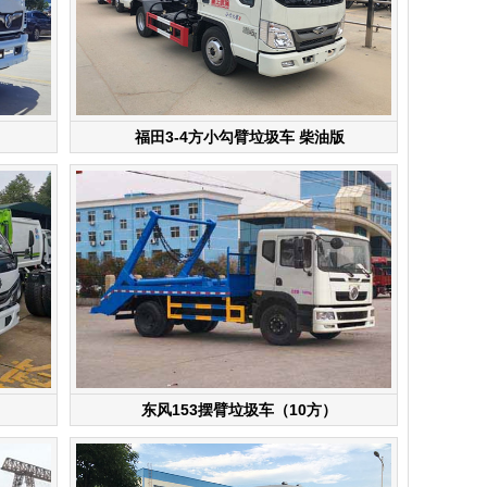
福田3-4方小勾臂垃圾车 柴油版
东风153摆臂垃圾车（10方）