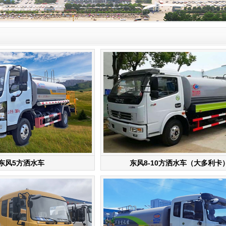
东风5方洒水车
东风8-10方洒水车（大多利卡