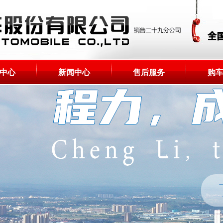
中心
新闻中心
售后服务
购