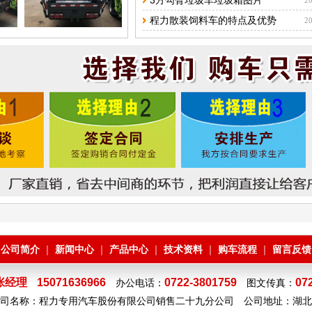
3方勾臂垃圾车垃圾箱图片
2
程力散装饲料车的特点及优势
2
公司简介
新闻中心
产品中心
技术资料
购车流程
留言反馈
｜
｜
｜
｜
｜
｜
张经理
15071636966
0722-3801759
07
办公电话：
图文传真：
q.com 公司名称：程力专用汽车股份有限公司销售二十九分公司 公司地址：