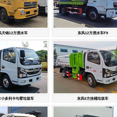
风天锦12方洒水车
东风12方洒水车F9
方小多利卡勾臂垃圾车
东风5方挂桶垃圾车