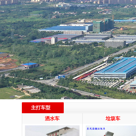
主打车型
洒水车
垃圾车