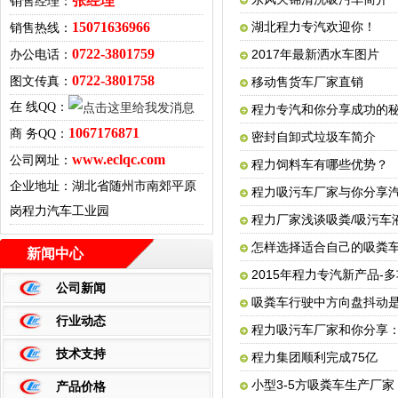
张经理
销售经理：
15071636966
湖北程力专汽欢迎你！
销售热线：
0722-3801759
2017年最新洒水车图片
办公电话：
0722-3801758
图文传真：
移动售货车厂家直销
在 线QQ：
程力专汽和你分享成功的
1067176871
商 务QQ：
密封自卸式垃圾车简介
www.eclqc.com
公司网址：
程力饲料车有哪些优势？
企业地址：湖北省随州市南郊平原
程力吸污车厂家与你分享
岗程力汽车工业园
程力厂家浅谈吸粪/吸污车
怎样选择适合自己的吸粪
新闻中心
2015年程力专汽新产品-
公司新闻
吸粪车行驶中方向盘抖动
行业动态
程力吸污车厂家和你分享
技术支持
程力集团顺利完成75亿
小型3-5方吸粪车生产厂家
产品价格